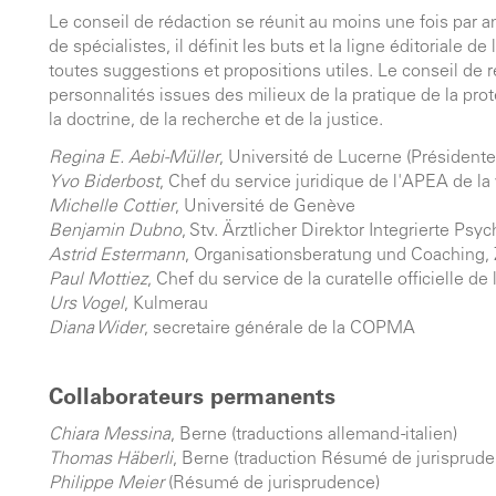
Le conseil de rédaction se réunit au moins une fois par a
de spécialistes, il définit les buts et la ligne éditoriale
toutes suggestions et propositions utiles. Le conseil de
personnalités issues des milieux de la pratique de la prote
la doctrine, de la recherche et de la justice.
Regina E. Aebi-Müller
, Université de Lucerne (Présidente
Yvo Biderbost
, Chef du service juridique de l'APEA de la 
Michelle Cottier
, Université de Genève
Benjamin Dubno
, Stv. Ärztlicher Direktor Integrierte Psyc
Astrid Estermann
, Organisationsberatung und Coaching,
Paul Mottiez
, Chef du service de la curatelle officielle
Urs Vogel
, Kulmerau
Diana Wider
, secretaire générale de la COPMA
Collaborateurs permanents
Chiara Messina
, Berne (traductions allemand -italien)
Thomas Häberli
, Berne (traduction Résumé de jurisprude
Philippe Meier
(Résumé de jurisprudence)