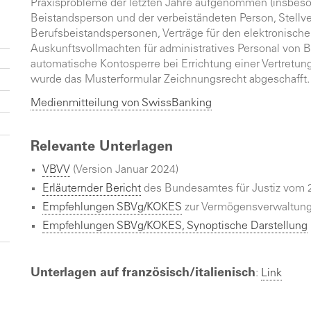
Praxisprobleme der letzten Jahre aufgenommen (insbeson
Beistandsperson und der verbeiständeten Person, Stellve
Berufsbeistandspersonen, Verträge für den elektronisch
Auskunftsvollmachten für administratives Personal von B
automatische Kontosperre bei Errichtung einer Vertretu
wurde das Musterformular Zeichnungsrecht abgeschafft.
Medienmitteilung von SwissBanking
Relevante Unterlagen
VBVV
(Version Januar 2024)
Erläuternder Bericht
des Bundesamtes für Justiz vom 
Empfehlungen SBVg/KOKES
zur Vermögensverwaltung 
Empfehlungen SBVg/KOKES, Synoptische Darstellung
Unterlagen auf französisch/italienisch
:
Link